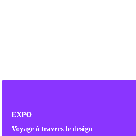
Nouvelle ville,
EXPO
vie nouvelle
Voyage à travers le design
Architecture et design au tournant des années 1970