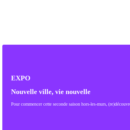
Nouvelle ville,
EXPO
vie nouvelle
Nouvelle ville, vie nouvelle
Architecture et design au tournant des années 1970
Pour commencer cette seconde saison hors-les-murs, (re)découvrez